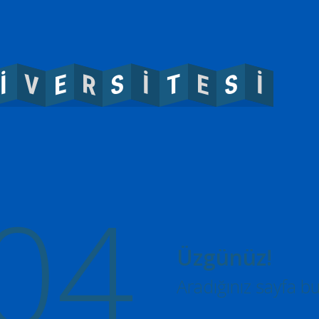
V
T
R
S
S
E
E
İ
İ
İ
04
Üzgünüz!
Aradığınız sayfa b