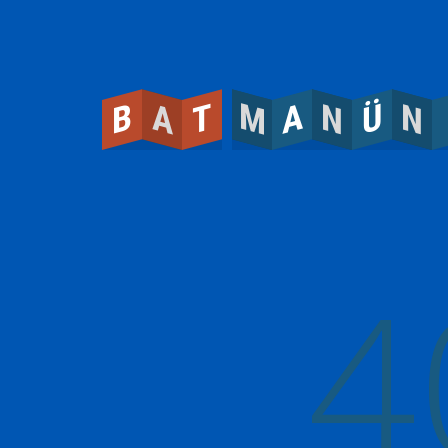
M
N
N
A
A
Ü
B
T
4