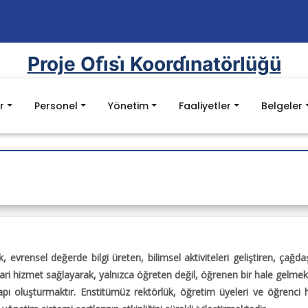
Proje Ofi̇si̇ Koordi̇natörlüğü
r
Personel
Yönetim
Faaliyetler
Belgeler
z
Mevzuat
lan
mel Değerler
Kanunlar
lite Hedefleri
Yönetmelikler
nu
Yönergeler
ı
YÖK Kalite Kurulu Mevzuat Listesi
kileri
Batman Üniversitesi Mevzuat Listesi
 evrensel değerde bilgi üreten, bilimsel aktiviteleri geliştiren, çağdaş
idari hizmet sağlayarak, yalnızca öğreten değil, öğrenen bir hale gelmek
e Raporu
pı oluşturmaktır. Enstitümüz rektörlük, öğretim üyeleri ve öğrenci hakla