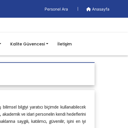
Personel Ara
Anasayfa
Kalite Güvencesi
İletişim
Doküman
Yönetim Dokümanları
Formlar
İş Akışları
Süreç Kartları
Swot Analizi
 bilimsel bilgiyi yaratıcı biçimde kullanabilecek
Risk ve Fırsat İzleme Verisi
, akademik ve idari personelin kendi hedeflerini
Prosedürler
Talimatlar
rına saygılı, katılımcı, güvenilir, işini en iyi