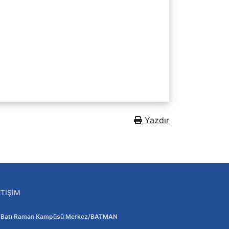
Yazdır
ETIŞIM
Adres:
Batı Raman Kampüsü Merkez/BATMAN