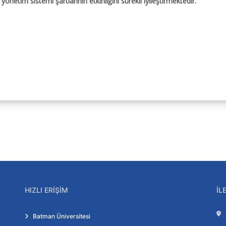
önetim sistemi şartlarının etkinliğini sürekli iyileştirmektedir.
HIZLI ERIŞIM
İL
Batman Üniversitesi