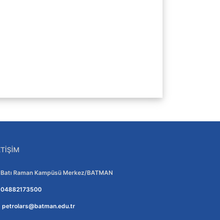
ETIŞIM
Adres:
Batı Raman Kampüsü Merkez/BATMAN
Telefon:
04882173500
E-posta:
petrolars@batman.edu.tr