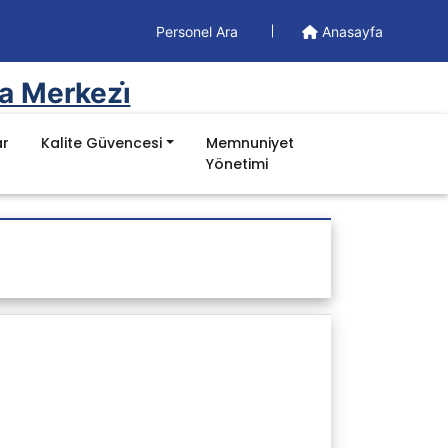
Personel Ara
Anasayfa
a Merkezi̇
ar
Kalite Güvencesi
Memnuniyet
Yönetimi
Doküman
Yönetim Dokümanları
Formlar
İş Akışları
Prosedürler
Talimatlar