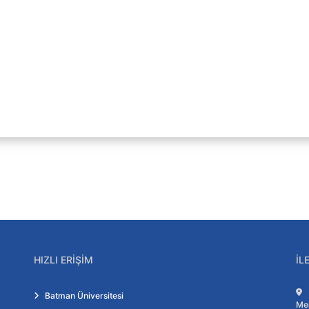
Oryantasyon Uyum Kılavuzu
Öğrenci Uyum Kılavuzu
Sıkça Sorulan Sorular
Önemli Linkler
HIZLI ERIŞIM
İL
Sistemi
Tanıtım Videosu
Öğrenci Toplulukları
Batman Üniversitesi
Me
EngelSİZ Öğrenci Birimi