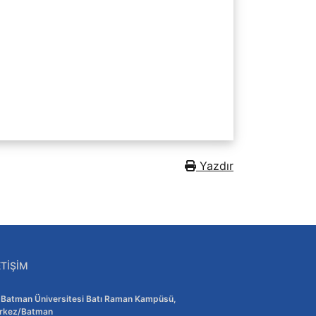
İç Kaynaklı Mevzuatlar
-Yönetmelikler
-Yönergeler
_Usul ve Esaslar
Yazdır
ETIŞIM
Adres:
Batman Üniversitesi Batı Raman Kampüsü,
rkez/Batman