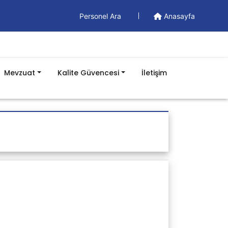
Personel Ara
Anasayfa
Mevzuat
Kalite Güvencesi
İletişim
Dış Kaynaklı Mevzuatlar
-Kanunlar
-Yönetmelik
-Tebliğ
-Genelge
-Usul ve Esaslar
-Görüşler