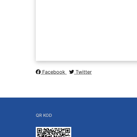
Facebook
Twitter
Bağlantılar
QR KOD
Batü Kalite Güvence 
YÖK
ÖSYM