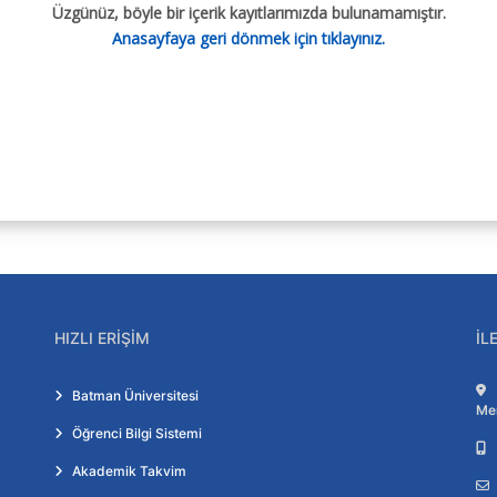
Üzgünüz, böyle bir içerik kayıtlarımızda bulunamamıştır.
Anasayfaya geri dönmek için tıklayınız.
cesi
rı
Belgeler ve Formlar
rü
Yönergeler
rubu
Politikalar
Belgeler ve Formlar
Bilgi Kılavuzları
HIZLI ERIŞIM
İL
Batman Üniversitesi
Me
Öğrenci Bilgi Sistemi
Akademik Takvim