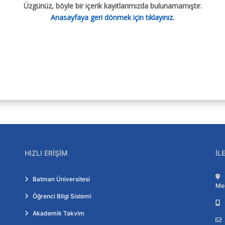
Üzgünüz, böyle bir içerik kayıtlarımızda bulunamamıştır.
Anasayfaya geri dönmek için tıklayınız.
cesi
rı
Belgeler ve Formlar
rü
Yönergeler
rubu
Politikalar
Belgeler ve Formlar
Bilgi Kılavuzları
HIZLI ERIŞIM
İL
Batman Üniversitesi
Me
Öğrenci Bilgi Sistemi
Akademik Takvim