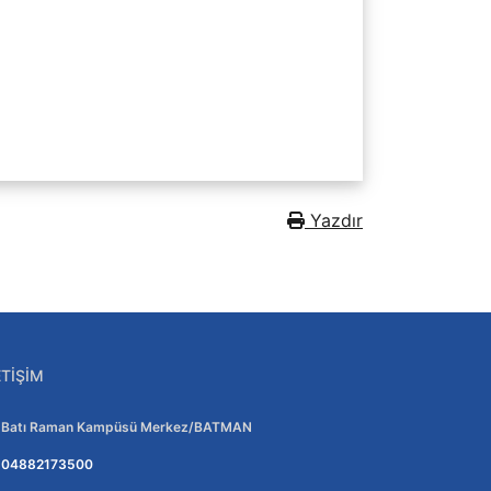
Yazdır
ETIŞIM
Adres:
Batı Raman Kampüsü Merkez/BATMAN
Telefon:
04882173500