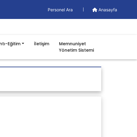
Personel Ara
Anasayfa
tı-Eğitim
İletişim
Memnuniyet
Yönetim Sistemi
Kalite Ekibi 3
İç Tetkik Ekibi
Risk Değerlendirme Ekibi
Ölçme ve Değerlendirme Çalışma
Ekibi
Öz Değerlendirme Ekibi