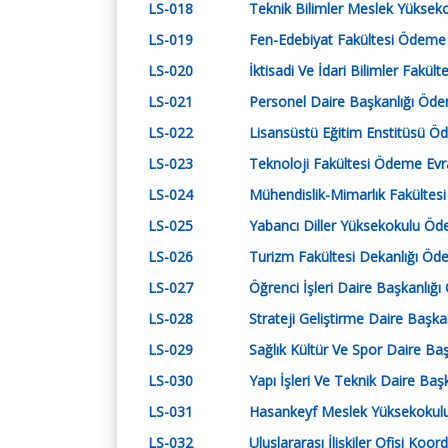
LS-018
Teknik Bilimler Meslek Yüksek
LS-019
Fen-Edebiyat Fakültesi Ödeme E
LS-020
İktisadi Ve İdari Bilimler Fakül
LS-021
Personel Daire Başkanlığı Ödem
LS-022
Lisansüstü Eğitim Enstitüsü Öd
LS-023
Teknoloji Fakültesi Ödeme Evra
LS-024
Mühendislik-Mimarlık Fakültesi
LS-025
Yabancı Diller Yüksekokulu Öde
LS-026
Turizm Fakültesi Dekanlığı Öde
LS-027
Öğrenci İşleri Daire Başkanlığı
LS-028
Strateji Geliştirme Daire Başka
LS-029
Sağlık Kültür Ve Spor Daire Baş
LS-030
Yapı İşleri Ve Teknik Daire Baş
LS-031
Hasankeyf Meslek Yüksekokulu 
LS-032
Uluslararası İlişkiler Ofisi Koo