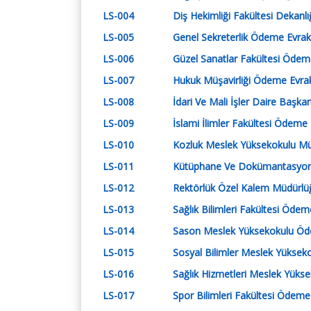
Komisyonu
Politikalar
LS-004
Diş Hekimliği Fakültesi Dekanlı
Toplumsal Katkı Kalite
LS-005
Genel Sekreterlik Ödeme Evrakl
Komisyonu
LS-006
Güzel Sanatlar Fakültesi Ödeme
Yönetim Sistemi Kalit
Komisyonu
LS-007
Hukuk Müşavirliği Ödeme Evrakl
LS-008
İdari Ve Mali İşler Daire Başka
LS-009
İslami İlimler Fakültesi Ödeme 
LS-010
Kozluk Meslek Yüksekokulu Müd
LS-011
Kütüphane Ve Dokümantasyon D
LS-012
Rektörlük Özel Kalem Müdürlüğ
LS-013
Sağlık Bilimleri Fakültesi Ödeme
LS-014
Sason Meslek Yüksekokulu Ödem
LS-015
Sosyal Bilimler Meslek Yükseko
LS-016
Sağlık Hizmetleri Meslek Yükse
LS-017
Spor Bilimleri Fakültesi Ödeme 