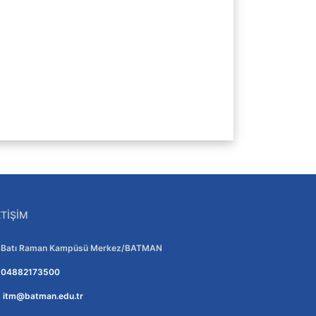
ETIŞIM
Adres:
Batı Raman Kampüsü Merkez/BATMAN
Telefon:
04882173500
E-posta:
itm@batman.edu.tr