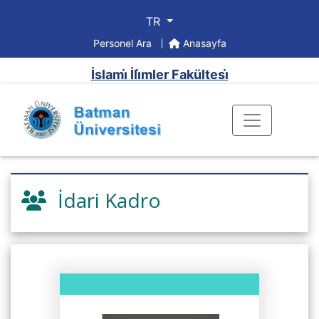
TR
Personel Ara
Anasayfa
İslami̇ İli̇mler Fakültesi̇
İdari Kadro