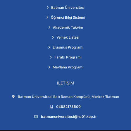
Batman Üniversitesi
Öğrenci Bilgi Sistemi
Akademik Takvim
Yemek Listesi
Erasmus Programı
Farabi Programı
Mevlana Programı
İLETIŞIM
Adres:
Batman Üniversitesi Batı Raman Kampüsü, Merkez/Batman
Telefon:
04882173500
E-posta:
batmanuniversitesi@hs01.kep.tr