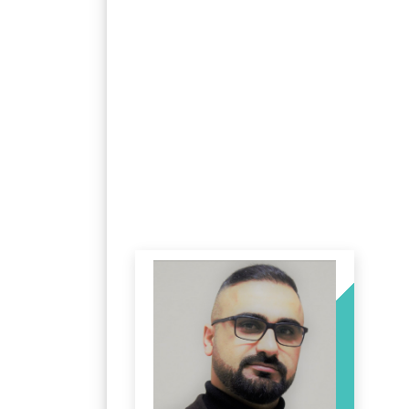
Komisyon, Kurul ve
Koordinatörlükler Görev 
İslami İlimler Fakültesi
Anketlerimiz
Staj Yönergesi
Protokoller
Birim Öğrenci Temsilci