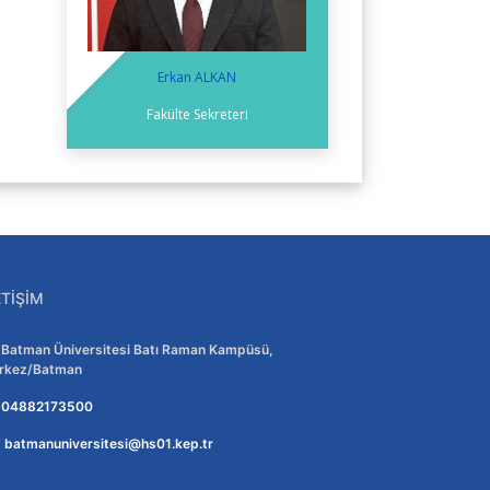
Erkan ALKAN
Fakülte Sekreteri
ETIŞIM
Adres:
Batman Üniversitesi Batı Raman Kampüsü,
rkez/Batman
Telefon:
04882173500
E-posta:
batmanuniversitesi@hs01.kep.tr