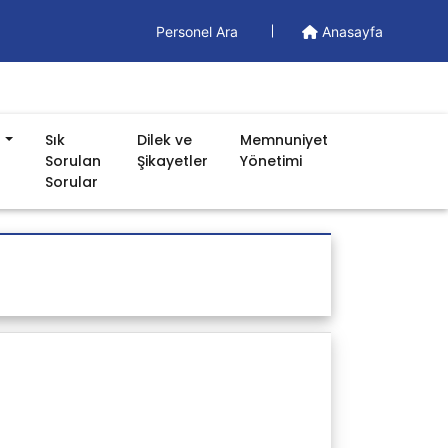
Personel Ara
Anasayfa
n
Sık
Dilek ve
Memnuniyet
Sorulan
Şikayetler
Yönetimi
Sorular
Döküman
Yönetim Dökümanları
Formlar
İş Akışları
Prosedürler
Talimatlar