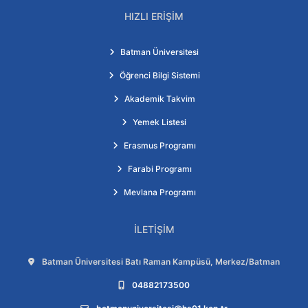
HIZLI ERIŞIM
Batman Üniversitesi
Öğrenci Bilgi Sistemi
Akademik Takvim
Yemek Listesi
Erasmus Programı
Farabi Programı
Mevlana Programı
İLETIŞIM
Adres:
Batman Üniversitesi Batı Raman Kampüsü, Merkez/Batman
Telefon:
04882173500
E-posta: