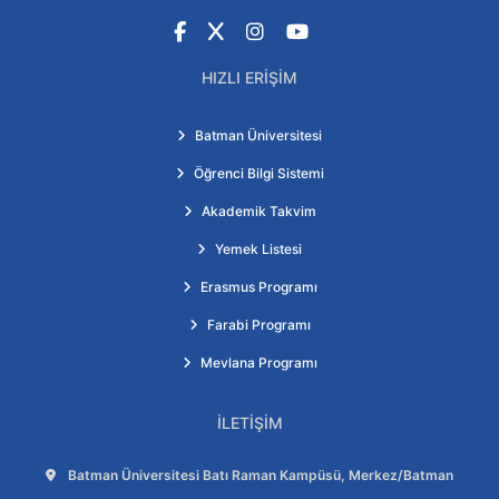
Facebook
X
Instagram
YouTube
HIZLI ERIŞIM
Batman Üniversitesi
Öğrenci Bilgi Sistemi
Akademik Takvim
Yemek Listesi
Erasmus Programı
Farabi Programı
Mevlana Programı
İLETIŞIM
Adres:
Batman Üniversitesi Batı Raman Kampüsü, Merkez/Batman