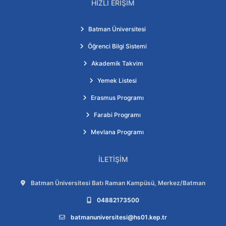
HIZLI ERIŞIM
Batman Üniversitesi
Öğrenci Bilgi Sistemi
Akademik Takvim
Yemek Listesi
Erasmus Programı
Farabi Programı
Mevlana Programı
İLETIŞIM
Adres:
Batman Üniversitesi Batı Raman Kampüsü, Merkez/Batman
Telefon:
04882173500
E-posta:
batmanuniversitesi@hs01.kep.tr