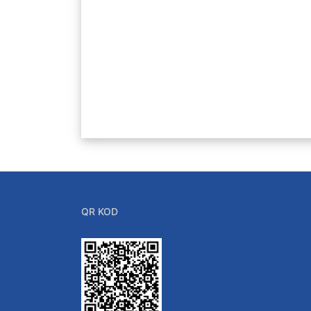
Kalite Güvencesi
İç Kontrol Güvencesi
QR KOD