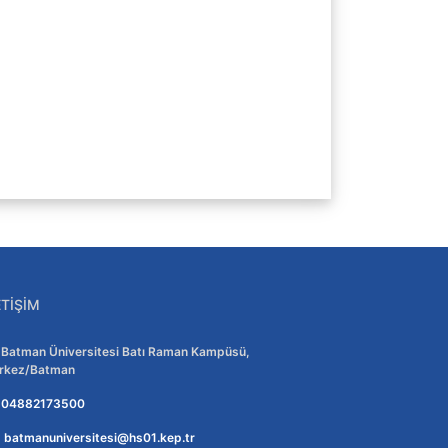
ETIŞIM
Adres:
Batman Üniversitesi Batı Raman Kampüsü,
rkez/Batman
Telefon:
04882173500
E-posta:
batmanuniversitesi@hs01.kep.tr