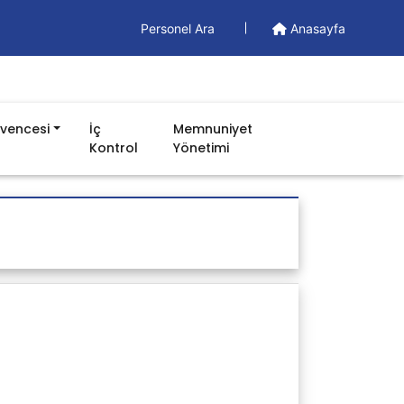
Personel Ara
Anasayfa
üvencesi
İç
Memnuniyet
Kontrol
Yönetimi
Döküman
Yönetim Dökümanları
Formlar
İş Akışları
Prosedürler
Talimatlar