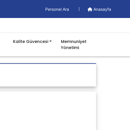
Personel Ara
Anasayfa
Kalite Güvencesi
Memnuniyet
Yönetimi
Döküman
Yönetim Dökümanları
İş Akış Şemaları
Formlar
Talimatlar
Prosedürler