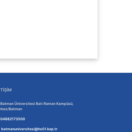
ETIŞIM
Adres:
Batman Üniversitesi Batı Raman Kampüsü,
rkez/Batman
Telefon:
04882173500
E-posta:
batmanuniversitesi@hs01.kep.tr