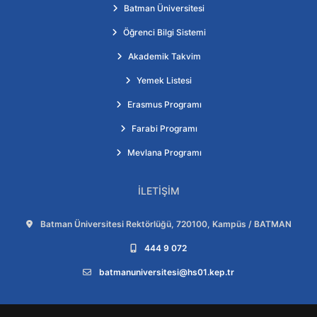
Batman Üniversitesi
Öğrenci Bilgi Sistemi
Akademik Takvim
Yemek Listesi
Erasmus Programı
Farabi Programı
Mevlana Programı
İLETIŞIM
Adres:
Batman Üniversitesi Rektörlüğü, 720100, Kampüs / BATMAN
Telefon:
444 9 072
E-posta:
batmanuniversitesi@hs01.kep.tr