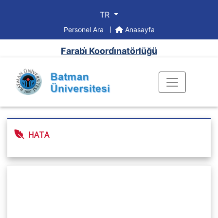
TR
Personel Ara
Anasayfa
Farabi̇ Koordi̇natörlüğü
HATA