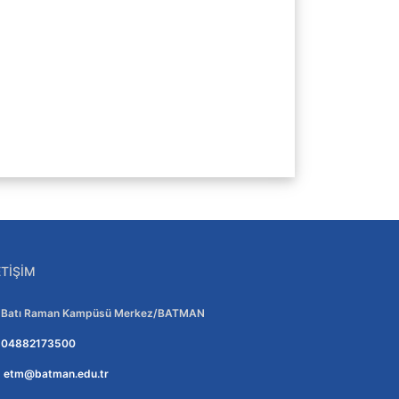
ETIŞIM
Adres:
Batı Raman Kampüsü Merkez/BATMAN
Telefon:
04882173500
E-posta:
etm@batman.edu.tr