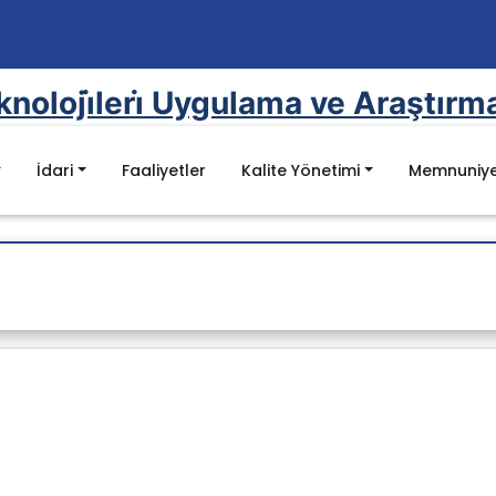
eknoloji̇leri̇ Uygulama ve Araştırm
İdari
Faaliyetler
Kalite Yönetimi
Memnuniye
Mevzuat
Kanunlar
mel Değerler
Yönetmelikler
YÖK Kalite Kurulu Mevzuat Listesi
Batman Üniversitesi Mevzuat Listesi