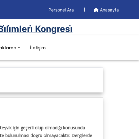
Personel Ara
Anasayfa
li̇mleri̇ Kongresi̇
naklama
İletişim
 teşvik için geçerli olup olmadığı konusunda
tte bulunulması doğru olmayacaktır. Dergilerde