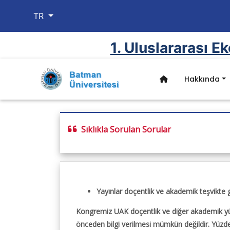
TR
1. Uluslararası Ek
Hakkında
Hakkında
Komiteler
Başvuru
Tanıtım ve Kon
Sıklıkla Sorulan Sorular
Kongre Çağrısı
Düzenleme Komitesi
Kongreye Kayıt
Batman Şehri Tarihçe
Kongre Kapsamı
Bilim Komitesi
Bildiri Teslimi
Kültürel Yapı
Önemli Tarihler
Sekreterya
Yayın Olanakları
Ulaşım ve Konaklama
Kongre Özellikleri
Davetli Konuşmacılar
Yazım Kuralları
Gezilecek Yerler
Sponsorlar
Sıklıkla Sorulan Sorul
Oteller
Yayınlar doçentlik ve akademik teşvikte g
Kongre Yeri
Sunum Türleri
Kongremiz UAK doçentlik ve diğer akademik yükse
önceden bilgi verilmesi mümkün değildir. Yüzd