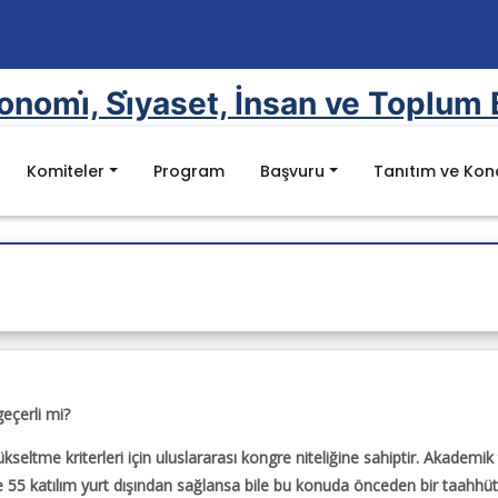
onomi̇, Si̇yaset, İnsan ve Toplum Bi̇
Komiteler
Program
Başvuru
Tanıtım ve Ko
aklama
si
ar
eçerli mi?
ltme kriterleri için uluslararası kongre niteliğine sahiptir. Akademik
e 55 katılım yurt dışından sağlansa bile bu konuda önceden bir taahhü