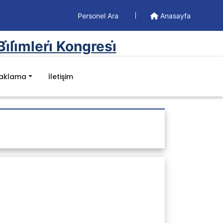
Personel Ara
Anasayfa
li̇mleri̇ Kongresi̇
naklama
İletişim