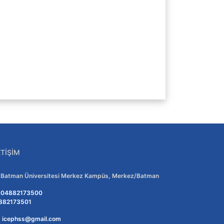
ETIŞIM
Adres:
Batman Üniversitesi Merkez Kampüs, Merkez/Batman
Telefon:
04882173500
882173501
E-posta:
icephss@gmail.com