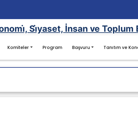
onomi̇, Si̇yaset, İnsan ve Toplum Bi̇
Komiteler
Program
Başvuru
Tanıtım ve Ko
aklama
si
ar