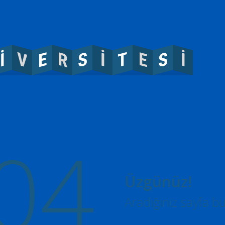
V
T
R
S
S
E
E
İ
İ
İ
04
Üzgünüz!
Aradığınız sayfa b