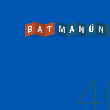
M
N
N
A
A
Ü
B
T
4