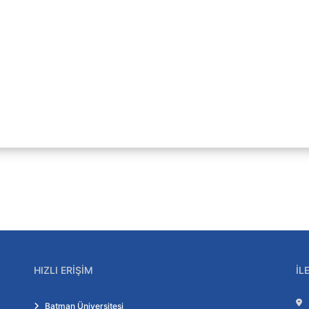
HIZLI ERIŞIM
İL
Batman Üniversitesi