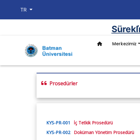
TR
Sürekl
Merkezimiz
Merkezimiz
Kadromuz
Kurslarımız
Belgeler/formla
Kurumsal
Genel Bilgiler
Müdürlük
Açılan Kurslar
Yönetmelik
Misyon, Vizyon ve Te
Prosedürler
KVKK
Yönetim Kurulu
Kurs Formları
Birim Kalite Komisyo
İdari Kadro
Organizasyon Şemas
​Görev Yetki ve Soruml
KYS-PR-001
İç Tetkik Prosedürü
KYS-PR-002
Doküman Yönetim Prosedürü