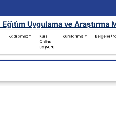
i̇ Eği̇ti̇m Uygulama ve Araştırma M
Kadromuz
Kurs
Kurslarımız
Belgeler/f
Online
Başvuru
r
Mevzuat
mel Değerler
Kanunlar
nu
Yönetmelikler
ı
Yönergeler
uluklar
Yök Kalite Kurulu Mevzuat Listesi
Batman Üniversitesi Mevzuat Listesi