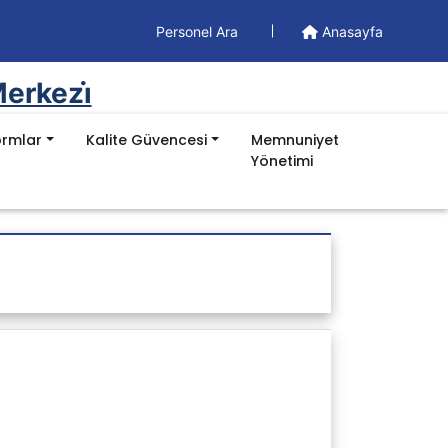
Personel Ara
Anasayfa
erkezi̇
ormlar
Kalite Güvencesi
Memnuniyet
Yönetimi
Doküman
Yönetim Dokümanları
Formlar
İş Akışları
Prosedürler
Süreç Kartları
Talimatlar