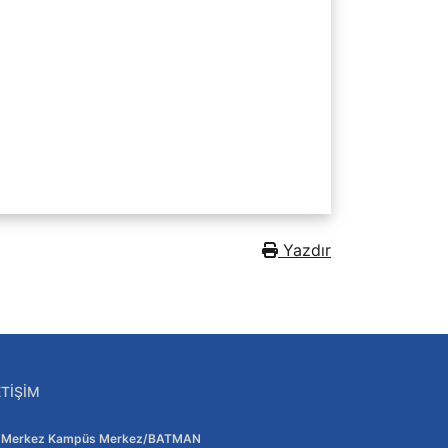
Yazdır
ETIŞIM
Adres:
Merkez Kampüs Merkez/BATMAN