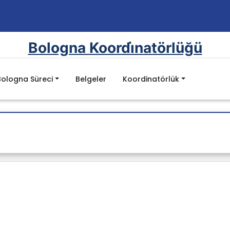
Bologna Koordi̇natörlüğü
Bologna Süreci
Belgeler
Koordinatörlük
syal Katılım
 Ülkeler