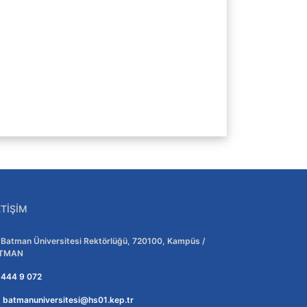
ETIŞIM
Adres:
Batman Üniversitesi Rektörlüğü, 720100, Kampüs /
TMAN
Telefon:
444 9 072
E-posta:
batmanuniversitesi@hs01.kep.tr