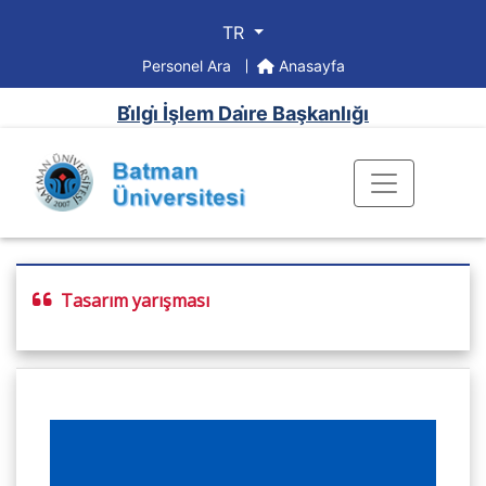
TR
Personel Ara
Anasayfa
Bi̇lgi̇ İşlem Dai̇re Başkanlığı
Tasarım yarışması