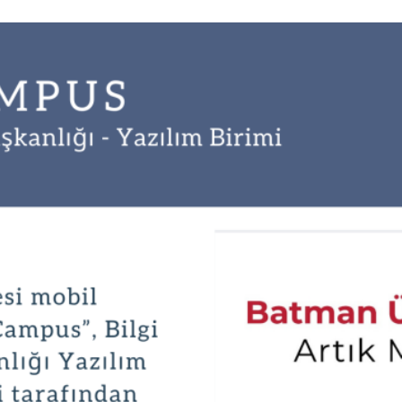
ılımlar
cesi
hberi