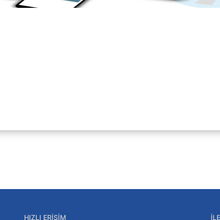
HIZLI ERIŞIM
İL