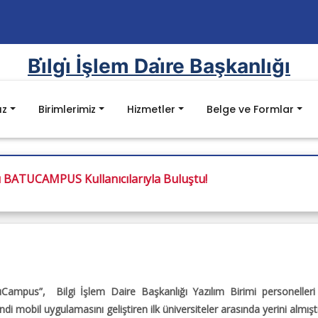
Bi̇lgi̇ İşlem Dai̇re Başkanlığı
ız
Birimlerimiz
Hizmetler
Belge ve Formlar
r
Mevzuat
 BATUCAMPUS Kullanıcılarıyla Buluştu!
imi
ygulama
mel Değerler
Kanunlar
mu
nu
Yönetmelikler
ı
Yönergeler
mi
Sorumluluk
Yök Kalite Kurulu Mevzuat Listesi
nike Birimi
 Sistemi
Batman Üniversitesi Mevzuat Listesi
tim Sistemi
uCampus
”, Bilgi İşlem Daire Başkanlığı Yazılım Birimi personeller
leme
i mobil uygulamasını geliştiren ilk üniversiteler arasında yerini almıştı