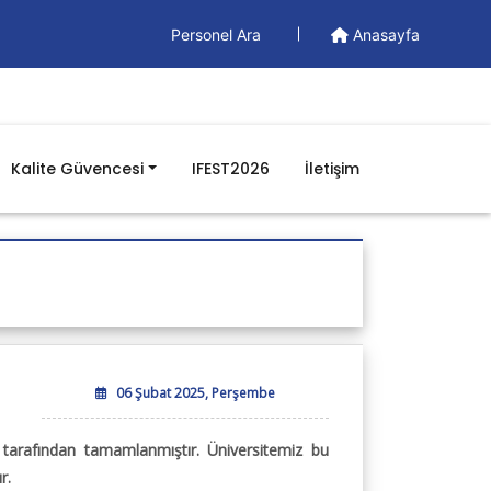
Personel Ara
Anasayfa
Kalite Güvencesi
IFEST2026
İletişim
Doküman
Yönetim Dokümanları
Formlar
İş Akışları
Prosedürler
Talimatlar
06 Şubat 2025, Perşembe
BGYS Genel Politikamız
i tarafından tamamlanmıştır. Üniversitemiz bu
r.