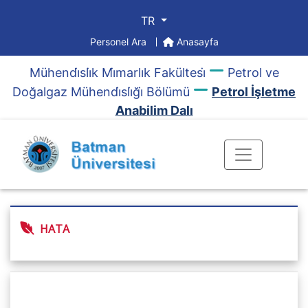
TR
Personel Ara
Anasayfa
Mühendi̇sli̇k Mi̇marlık Fakültesi̇
Petrol ve
Doğalgaz Mühendi̇sli̇ği̇ Bölümü
Petrol İşletme
Anabilim Dalı
HATA