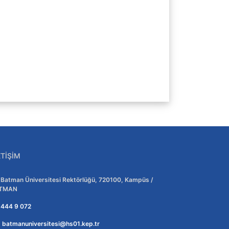
ETIŞIM
Adres:
Batman Üniversitesi Rektörlüğü, 720100, Kampüs /
TMAN
Telefon:
444 9 072
E-posta:
batmanuniversitesi@hs01.kep.tr