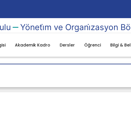
ulu
Yöneti̇m ve Organi̇zasyon B
isi
Akademik Kadro
Dersler
Öğrenci
Bilgi & Be