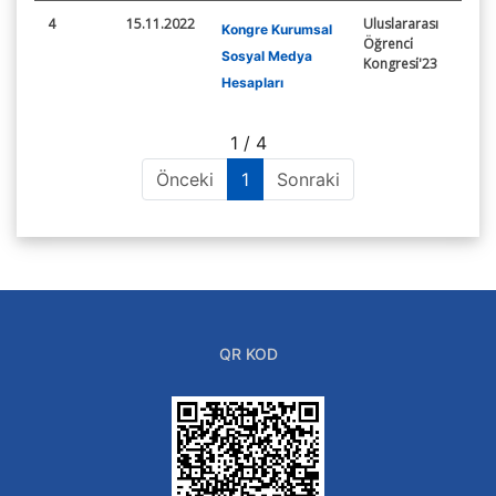
4
15.11.2022
Uluslararası
Kongre Kurumsal
Öğrenci̇
Sosyal Medya
Kongresi̇'23
Hesapları
1 / 4
Önceki
1
Sonraki
QR KOD