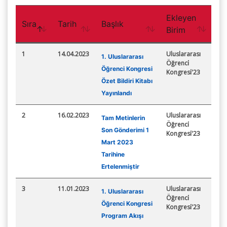
Ekleyen
Sıra
Tarih
Başlık
Birim
1
14.04.2023
Uluslararası
1. Uluslararası
Öğrenci̇
Öğrenci Kongresi
Kongresi̇'23
Özet Bildiri Kitabı
Yayınlandı
2
16.02.2023
Uluslararası
Tam Metinlerin
Öğrenci̇
Son Gönderimi 1
Kongresi̇'23
Mart 2023
Tarihine
Ertelenmiştir
3
11.01.2023
Uluslararası
1. Uluslararası
Öğrenci̇
Öğrenci Kongresi
Kongresi̇'23
Program Akışı