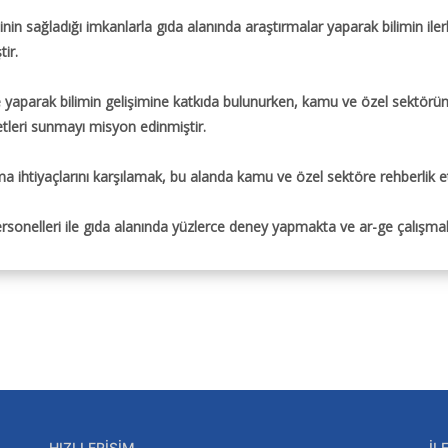
inin sağladığı imkanlarla gıda alanında araştırmalar yaparak bilimin il
ir.
 yaparak bilimin gelişimine katkıda bulunurken, kamu ve özel sektörün
etleri sunmayı misyon edinmiştir.
 ihtiyaçlarını karşılamak, bu alanda kamu ve özel sektöre rehberlik et
personelleri ile gıda alanında yüzlerce deney yapmakta ve ar-ge çalışma
HIZLI ERIŞIM
İL