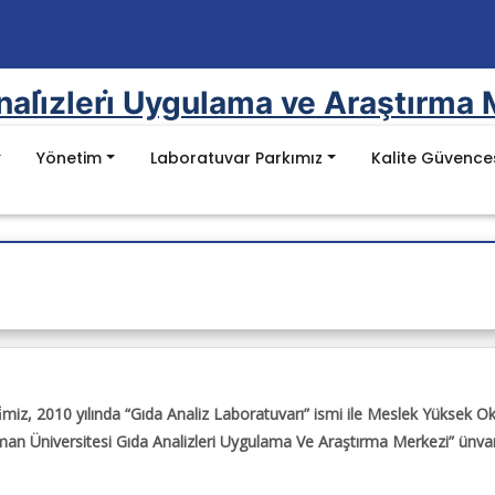
ali̇zleri̇ Uygulama ve Araştırma 
Yönetim
Laboratuvar Parkımız
Kalite Güvence
kımız
Mevzuat
sajı
varı Cihaz
mel Değerler
Kanunlar
uz
Yönetmelikler
varı Cihaz
Yönergeler
Yök Kalite Kurulu Mevzuat Listesi
haz Listesi
ı
Batman Üniversitesi Mevzuat Listesi
 Cihaz Listesi
̇miz, 2010 yılında “Gıda Analiz Laboratuvarı” ismi ile Meslek Yüksek O
atman Üniversitesi Gıda Analizleri Uygulama Ve Araştırma Merkezi” ünvanı