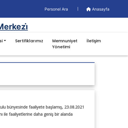
Personel Ara
Anasayfa
Merkezi̇
si
Sertifiklarımız
Memnuniyet
İletişim
Yönetimi
Doküman
Yönetim Dokümanları
Formlar
İş Akışları
Talimatlar
Prosedürler
kulu bünyesinde faaliyete başlamış, 23.08.2021
 ile faaliyetlerine daha geniş bir alanda