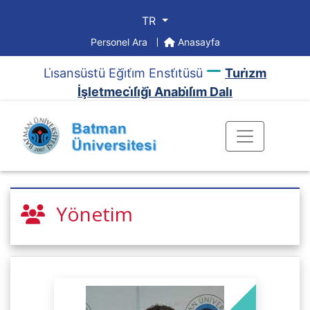
TR
Personel Ara
Anasayfa
Li̇sansüstü Eği̇ti̇m Ensti̇tüsü
Turi̇zm
İşletmeci̇li̇ği̇ Anabi̇li̇m Dalı
Yönetim