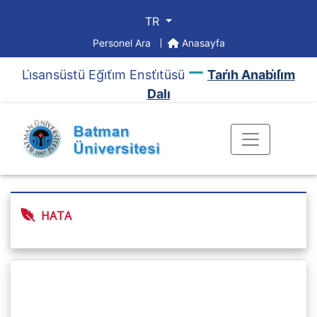
TR
Personel Ara
Anasayfa
Li̇sansüstü Eği̇ti̇m Ensti̇tüsü
Tari̇h Anabi̇li̇m
Dalı
HATA