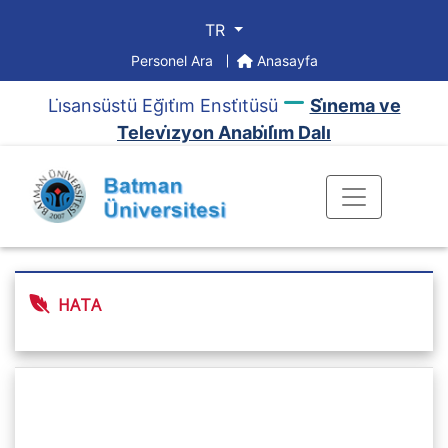
TR
Personel Ara
Anasayfa
Li̇sansüstü Eği̇ti̇m Ensti̇tüsü
Si̇nema ve
Televi̇zyon Anabi̇li̇m Dalı
HATA