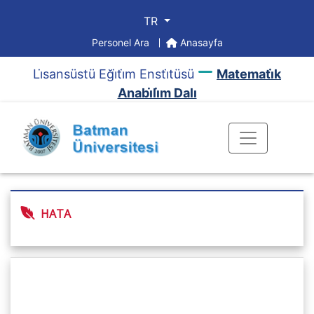
TR
Personel Ara
Anasayfa
Li̇sansüstü Eği̇ti̇m Ensti̇tüsü
Matemati̇k
Anabi̇li̇m Dalı
HATA