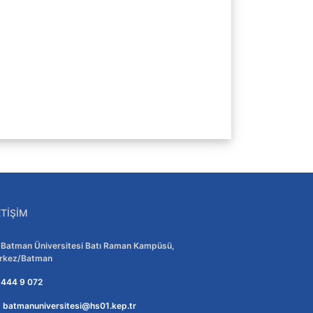
ETIŞIM
Adres:
Batman Üniversitesi Batı Raman Kampüsü,
rkez/Batman
Telefon:
444 9 072
E-posta:
batmanuniversitesi@hs01.kep.tr