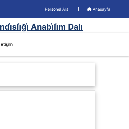
Personel Ara
Anasayfa
sli̇ği̇ Anabi̇li̇m Dalı
İletişim