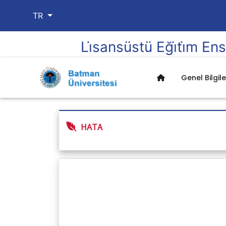
TR
Li̇sansüstü Eği̇ti̇m Ens
Genel Bilgile
HATA