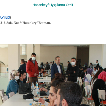
ri
Hasankeyf Uygulama Oteli
ar
Ödül Dağıtımları
AYINIZ
!
 316 Sok. No: 9 Hasankeyf/Batman.
Girişimcilik Ödülü
En İyi Bildiri Ödülü