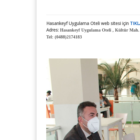
Bildirili Katılım Bedelle
Sunum Talimatları
Hakkında
Sosyal Programl
Hasankeyf Uygulama Oteli web sitesi için
TIKL
Adres:
Hasankeyf Uygulama Oteli , Kültür Mah.
Ulaşım
Gala Yemeği
Tel:
(0488)2174183
Gezi Programı