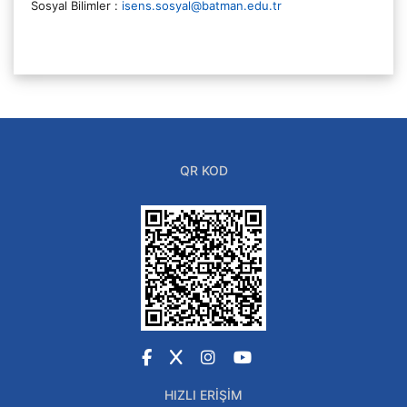
Sosyal Bilimler :
isens.sosyal@batman.edu.tr
QR KOD
Facebook
X
Instagram
YouTube
HIZLI ERIŞIM