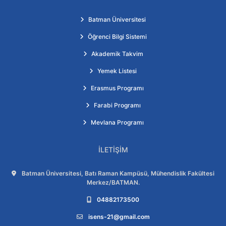
Batman Üniversitesi
Öğrenci Bilgi Sistemi
Akademik Takvim
Yemek Listesi
Erasmus Programı
Farabi Programı
Mevlana Programı
İLETIŞIM
Adres:
Batman Üniversitesi, Batı Raman Kampüsü, Mühendislik Fakültesi
Merkez/BATMAN.
Telefon:
04882173500
E-posta:
isens-21@gmail.com