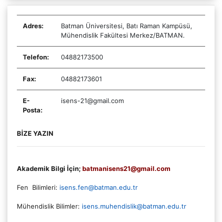
Adres:
Batman Üniversitesi, Batı Raman Kampüsü,
Mühendislik Fakültesi Merkez/BATMAN.
Telefon:
04882173500
Fax:
04882173601
E-
isens-21@gmail.com
Posta:
BİZE YAZIN
Akademik Bilgi İçin;
batmanisens21@gmail.com
Fen Bilimleri:
isens.fen@batman.edu.tr
Mühendislik Bilimler:
isens.muhendislik@batman.edu.tr