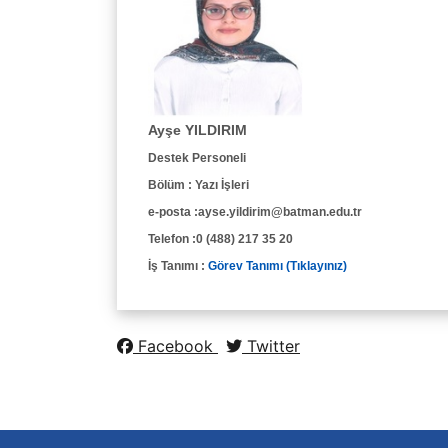
Sekreterya
Yazı İşleri
İç Kontrol Güven
İç Kontrol ve Risk Re
Planlar
Ayşe YILDIRIM
Formlar.
Destek Personeli
Bölüm : Yazı İşleri
e-posta :ayse.yildirim@batman.edu.tr
Telefon :0 (488) 217 35 20
İş Tanımı :
Görev Tanımı (Tıklayınız)
Facebook
Twitter