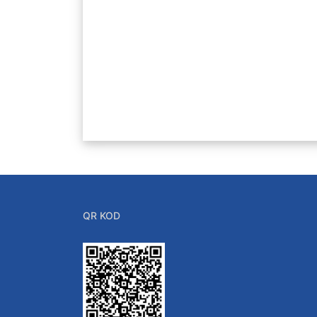
Sekreterya
Yazı İşleri
İç Kontrol Güven
İç Kontrol ve Risk Re
Planlar
Formlar.
QR KOD