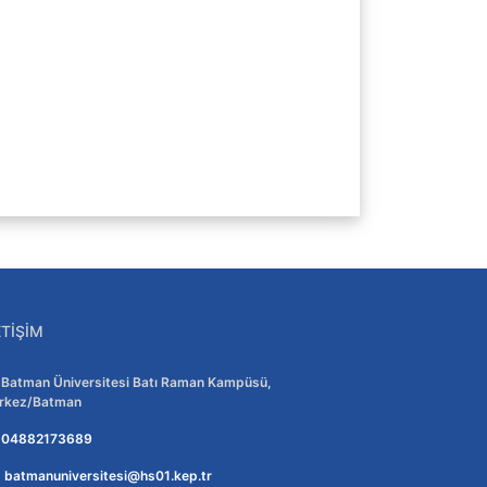
ETIŞIM
Adres:
Batman Üniversitesi Batı Raman Kampüsü,
rkez/Batman
Telefon:
04882173689
E-posta:
batmanuniversitesi@hs01.kep.tr