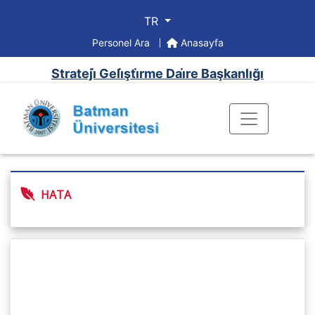
TR
Personel Ara
Anasayfa
Strateji̇ Geli̇şti̇rme Dai̇re Başkanlığı
HATA