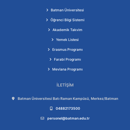
Batman Üniversitesi
Öğrenci Bilgi Sistemi
Akademik Takvim
Yemek Listesi
Erasmus Programı
Farabi Programı
Mevlana Programı
İLETIŞIM
Adres:
Batman Üniversitesi Batı Raman Kampüsü, Merkez/Batman
Telefon:
04882173500
E-posta:
personel@batman.edu.tr