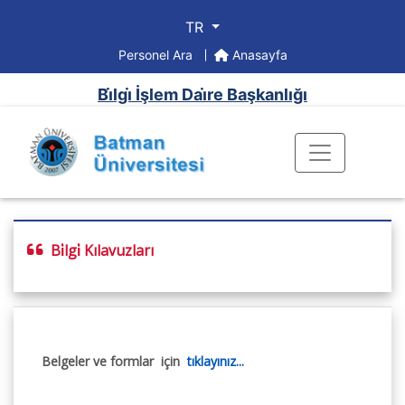
TR
Personel Ara
Anasayfa
Bi̇lgi̇ İşlem Dai̇re Başkanlığı
Bi̇lgi̇ Kılavuzları
Belgeler ve formlar için
tıklayınız...