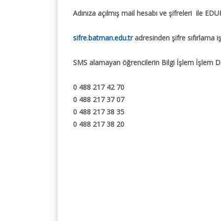
Eduroam
Açık Kaynak Kodlu Yaz
Adınıza açılmış mail hesabı ve şifreleri ile EDU
Yetkim
İç Kontrol Güven
Detay İçin
sifre.batman.edu.tr
adresinden şifre sıfırlama iş
Tasarım Yarışması
İç Kontrol ve Risk Re
SMS alamayan öğrencilerin Bilgi İşlem İşlem Dai
Formlar.
0 488 217 42 70
0 488 217 37 07
0 488 217 38 35
0 488 217 38 20