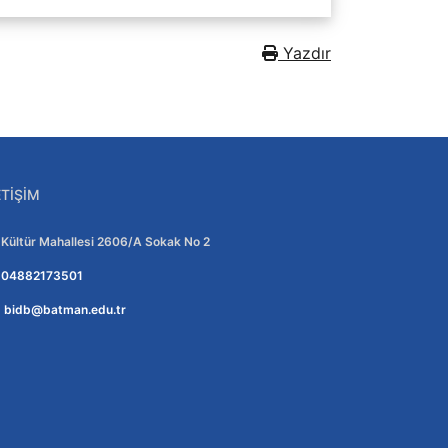
Yazdır
ETIŞIM
Adres:
Kültür Mahallesi 2606/A Sokak No 2
Telefon:
04882173501
E-posta:
bidb@batman.edu.tr