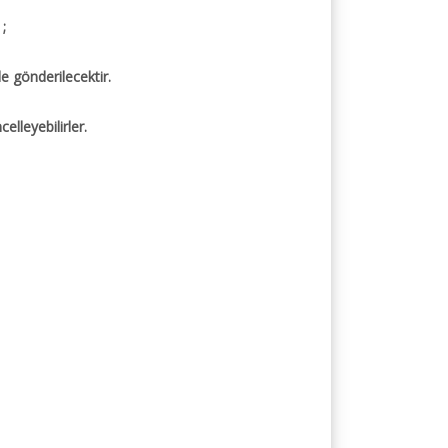
;
ile gönderilecektir.
lleyebilirler.