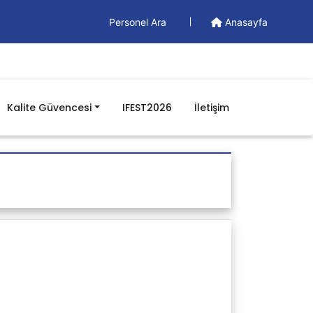
Personel Ara
Anasayfa
Kalite Güvencesi
IFEST2026
İletişim
Doküman
Yönetim Dokümanları
Formlar
İş Akışları
Prosedürler
Talimatlar
BGYS Genel Politikamız