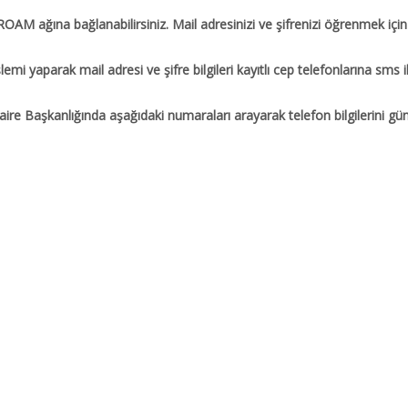
ılımlar
ROAM ağına bağlanabilirsiniz. Mail adresinizi ve şifrenizi öğrenmek için 
cesi
lemi yaparak mail adresi ve şifre bilgileri kayıtlı cep telefonlarına sms 
hberi
re Başkanlığında aşağıdaki numaraları arayarak telefon bilgilerini günce