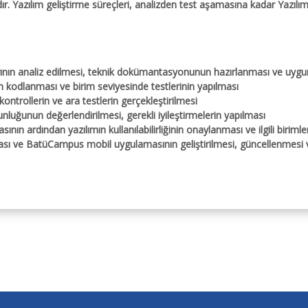
adır. Yazılım geliştirme süreçleri, analizden test aşamasına kadar Yazı
ılımlar
cesi
arının analiz edilmesi, teknik dokümantasyonunun hazırlanması ve uygu
hberi
inin kodlanması ve birim seviyesinde testlerinin yapılması
ontrollerin ve ara testlerin gerçekleştirilmesi
unluğunun değerlendirilmesi, gerekli iyileştirmelerin yapılması
ın ardından yazılımın kullanılabilirliğinin onaylanması ve ilgili biriml
sı ve BatüCampus mobil uygulamasının geliştirilmesi, güncellenmesi 