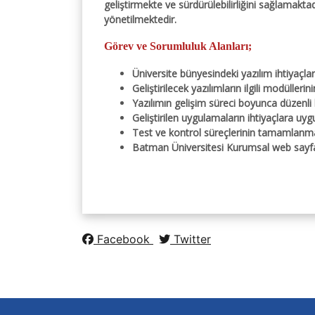
Eduroam
geliştirmekte ve sürdürülebilirliğini sağlamakt
Açık Kaynak Kodlu Yaz
yönetilmektedir.
Yetkim
Görev ve Sorumluluk Alanları;
İç Kontrol Güven
Detay İçin
Tasarım Yarışması
Üniversite bünyesindeki yazılım ihtiyaçl
İç Kontrol ve Risk Re
Geliştirilecek yazılımların ilgili modüller
Formlar.
Yazılımın gelişim süreci boyunca düzenli k
Geliştirilen uygulamaların ihtiyaçlara uyg
Test ve kontrol süreçlerinin tamamlanmasın
Batman Üniversitesi Kurumsal web sayfa
Facebook
Twitter