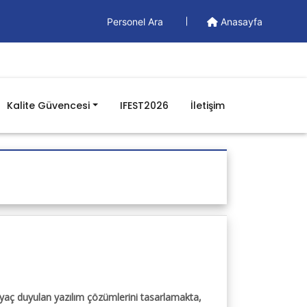
Personel Ara
Anasayfa
Kalite Güvencesi
IFEST2026
İletişim
Doküman
Yönetim Dokümanları
Formlar
İş Akışları
Prosedürler
Talimatlar
BGYS Genel Politikamız
tiyaç duyulan yazılım çözümlerini tasarlamakta,