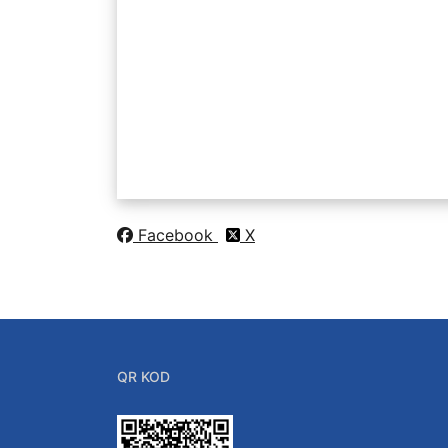
Eduroam
Açık Kaynak Kodlu Yaz
Yetkim
İç Kontrol Güven
Detay İçin
Tasarım Yarışması
İç Kontrol ve Risk Re
Formlar.
Facebook
X
QR KOD