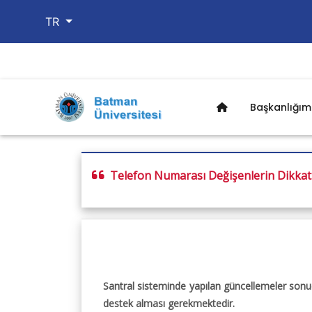
TR
Başkanlığım
Başkanlığımız
Birimlerimiz
Hizmetler
Belge ve Formla
Kurumsal
Telefon Numarası Değişenlerin Dikkat
Başkanlık
Yazılım Geliştirme Bir
BatuCampus Mobil U
Bilgi Kılavuzları
Misyon, Vizyon ve Te
Amaç ve Hedefler
Sistem ve Ağ Birimi
Telefon Rehberi
Dilek ve Şikayet For
Birim Kalite Komisyo
Faali̇yetler
Teknik Destek Birimi
Yardim Sayfası
Organizasyon Şemas
Personel
İdari Hizmetler Birimi
Kimlik Yönetim Siste
BİDB Görev Yetki Ve 
Kamera ve Bariyer Tur
Personel Devam Takip
Elektronik Belge Yöne
Arıza Takip Sistemi
Santral sisteminde yapılan güncellemeler sonuc
Yemekhane Para Yük
destek alması gerekmektedir.