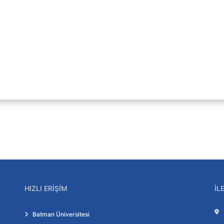
ılımlar
cesi
hberi
HIZLI ERIŞIM
İL
Batman Üniversitesi