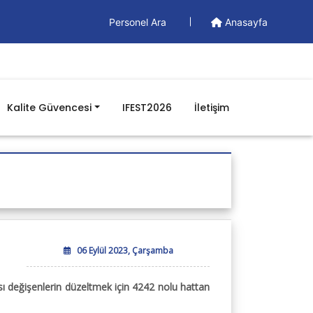
Personel Ara
Anasayfa
Kalite Güvencesi
IFEST2026
İletişim
Doküman
Yönetim Dokümanları
Formlar
İş Akışları
Prosedürler
Talimatlar
06 Eylül 2023, Çarşamba
BGYS Genel Politikamız
sı değişenlerin düzeltmek için 4242 nolu hattan