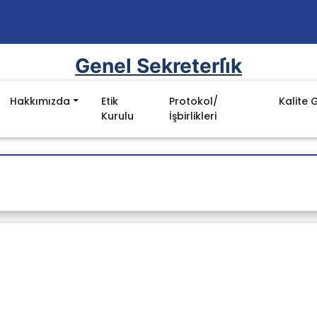
Genel Sekreterli̇k
Hakkımızda
Etik
Protokol/
Kalite 
Kurulu
İşbirlikleri
Mevzuat
yon, Vizyon ve
Kanun
Yönetmelikler
nu
Yönergeler
ı
YÖK Kalite Kurulu Mevzuat Listesi
luluklar
Batman Üniversitesi Mevzuat Listesi