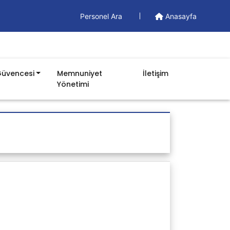
Personel Ara
Anasayfa
Güvencesi
Memnuniyet
İletişim
Yönetimi
Dokümanlar
Yönetim Dökümanları
Formlar
İş Akışları
Prosedürler
Talimatlar
Listeler