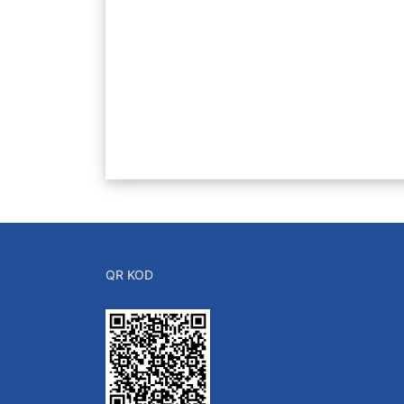
Kalite Güvencesi
İç Kontrol Güvencesi
QR KOD