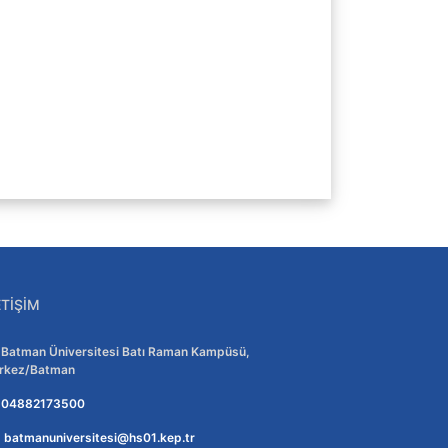
ETIŞIM
Adres:
Batman Üniversitesi Batı Raman Kampüsü,
rkez/Batman
Telefon:
04882173500
E-posta:
batmanuniversitesi@hs01.kep.tr