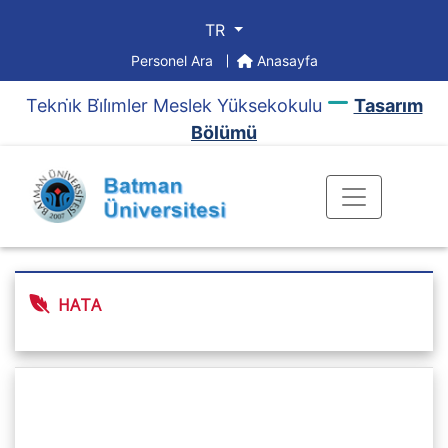
TR
Personel Ara
Anasayfa
Tekni̇k Bi̇li̇mler Meslek Yüksekokulu
Tasarım
Bölümü
HATA