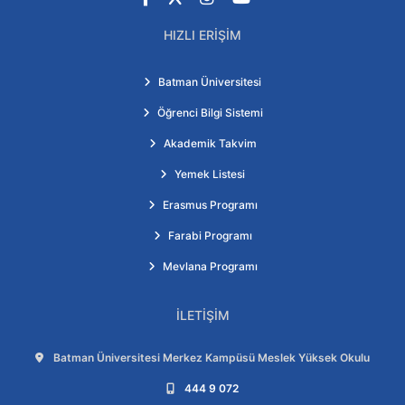
HIZLI ERIŞIM
Batman Üniversitesi
Öğrenci Bilgi Sistemi
Akademik Takvim
Yemek Listesi
Erasmus Programı
Farabi Programı
Mevlana Programı
İLETIŞIM
Adres:
Batman Üniversitesi Merkez Kampüsü Meslek Yüksek Okulu
Telefon:
444 9 072