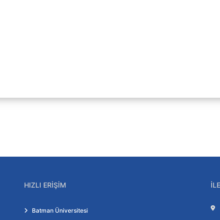
cesi
istemi
HIZLI ERIŞIM
İL
Batman Üniversitesi