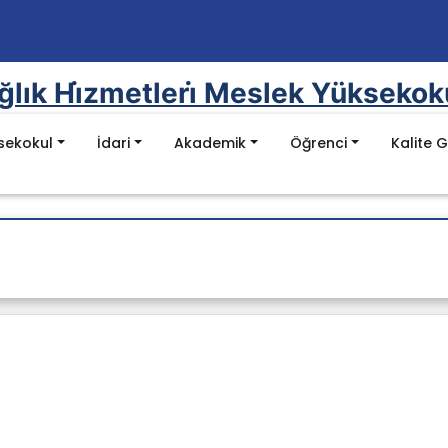
ğlık Hi̇zmetleri̇ Meslek Yüksekok
sekokul
İdari
Akademik
Öğrenci
Kalite 
Mevzuat
ölümü
mel Değerler
Kanunlar
ri̇ Bölümü
 (Obs)
nu
Yönetmelikler
nışmanlık Bölümü
ormu (Alms)
rı
Yönergeler
kni̇kler Bölümü
ersler)
luluklar
YÖK Kalite Kurulu Mevzuat Listesi
asyon Bölümü
ı
Batman Üniversitesi Mevzuat Listesi
ı (pdf)
ri
bı