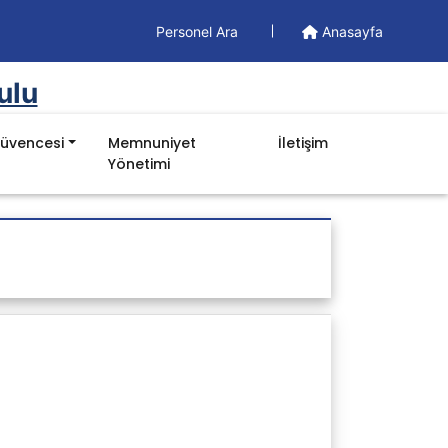
Personel Ara
Anasayfa
ulu
Güvencesi
Memnuniyet
İletişim
Yönetimi
Doküman
Yönetim Dokümanları
Formlar
İş Akışları
Prosedürler
Talimatlar