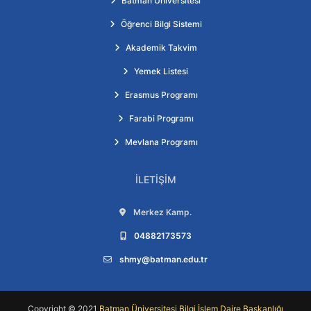
Batman Üniversitesi
Öğrenci Bilgi Sistemi
Akademik Takvim
Yemek Listesi
Erasmus Programı
Farabi Programı
Mevlana Programı
İLETIŞIM
Adres:
Merkez Kamp.
Telefon:
04882173573
E-posta:
shmy@batman.edu.tr
Copyright © 2021
Batman Üniversitesi Bilgi İşlem Daire Başkanlığı