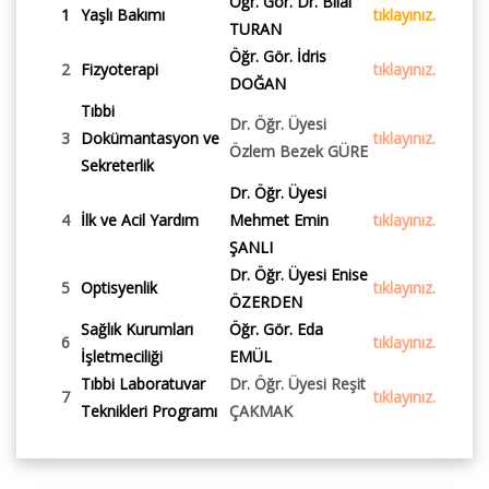
Öğr. Gör. Dr. Bilal
1
Yaşlı Bakımı
tıklayınız.
TURAN
Öğr. Gör. İdris
2
Fizyoterapi
tıklayınız.
DOĞAN
Tıbbi
Dr. Öğr. Üyesi
3
Dokümantasyon ve
tıklayınız.
Özlem Bezek GÜRE
Sekreterlik
Dr. Öğr. Üyesi
4
İlk ve Acil Yardım
Mehmet Emin
tıklayınız.
ŞANLI
Dr. Öğr. Üyesi Enise
5
Optisyenlik
tıklayınız.
ÖZERDEN
Sağlık Kurumları
Öğr. Gör. Eda
6
tıklayınız.
İşletmeciliği
EMÜL
Tıbbi Laboratuvar
Dr. Öğr. Üyesi Reşit
7
tıklayınız.
Teknikleri Programı
ÇAKMAK