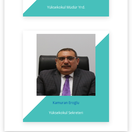
Yüksekokul Müdür Yrd.
Kamuran Eroğlu
Yüksekokul Sekreteri